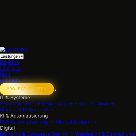
Leistungen
▾
Projekte
Über uns
Blog
Kontakt
PROJEKT STARTEN
IT & Systeme
IT-Infrastruktur
→
IT-Security
→
Server & Cloud
→
Managed IT-Support
→
KI & Automatisierung
KI & Automatisierung
→
Alle Leistungen
→
Digital
Branding & Corporate Design
→
Webdesign & Entwicklung