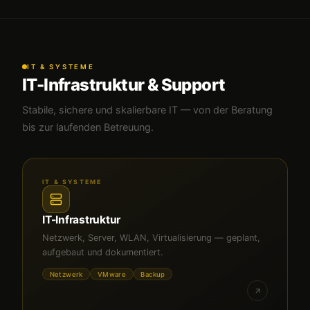
IT & SYSTEME
IT-Infrastruktur & Support
Stabile, sichere und skalierbare IT — von der Beratung
bis zur laufenden Betreuung.
IT & SYSTEME
IT-Infrastruktur
Netzwerk, Server, WLAN, Virtualisierung — geplant,
aufgebaut und dokumentiert.
Netzwerk
VMware
Backup