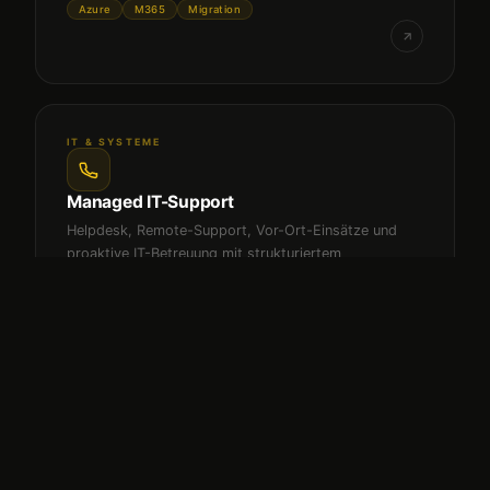
Azure
M365
Migration
IT & SYSTEME
Managed IT-Support
Helpdesk, Remote-Support, Vor-Ort-Einsätze und
proaktive IT-Betreuung mit strukturiertem
Ticketsystem.
Helpdesk
SLA
Metropolregion HH
KI & AUTOMATISIERUNG