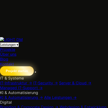
Leistungen
▾
Projekte
Über uns
Blog
Kontakt
Projekt starten
IT & Systeme
IT-Infrastruktur
→
IT-Security
→
Server & Cloud
→
Managed IT-Support
→
KI & Automatisierung
KI & Automatisierung
→
Alle Leistungen
→
Digital
Branding & Corporate Design
→
Webdesign & Entwicklung