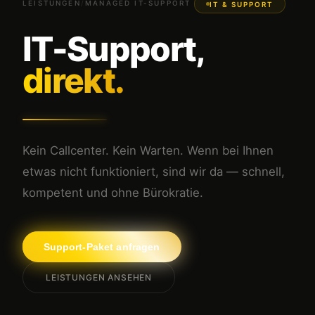
LEISTUNGEN
/
MANAGED IT-SUPPORT
IT & SUPPORT
IT-Support,
direkt.
Kein Callcenter. Kein Warten. Wenn bei Ihnen
etwas nicht funktioniert, sind wir da — schnell,
kompetent und ohne Bürokratie.
Support-Paket anfragen
LEISTUNGEN ANSEHEN