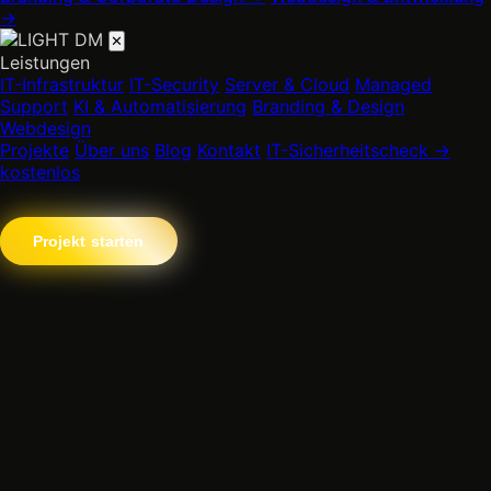
→
✕
Leistungen
IT-Infrastruktur
IT-Security
Server & Cloud
Managed
Support
KI & Automatisierung
Branding & Design
Webdesign
Projekte
Über uns
Blog
Kontakt
IT-Sicherheitscheck →
kostenlos
Projekt starten