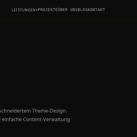
LEISTUNGEN
PROJEKTE
ÜBER UNS
BLOG
KONTAKT
▾
eschneidertem Theme-Design.
 einfache Content-Verwaltung